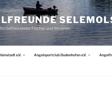
LFREUNDE SELEMOL
n befreundeter Fischer und Vereinen
ainstadt e.V.
Angelsportclub Dudenhofen e.V.
Angelf