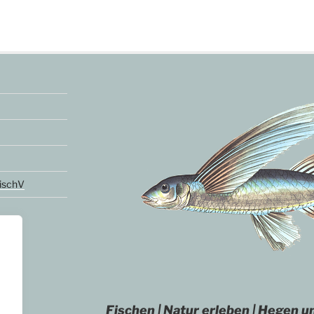
FischV
Fischen | Natur erleben | Hegen u