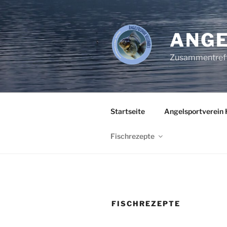
Zum
Inhalt
springen
ANGE
Zusammentreffe
Startseite
Angelsportverein H
Fischrezepte
FISCHREZEPTE