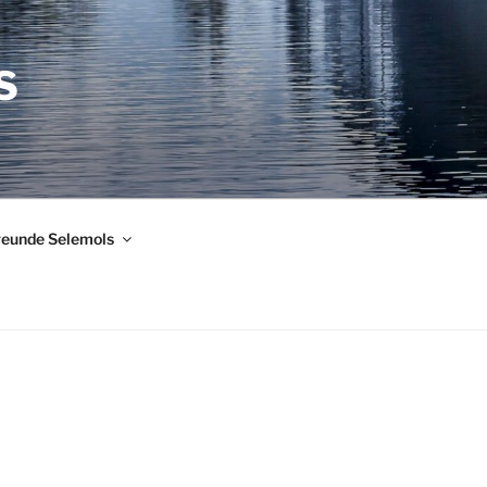
S
reunde Selemols